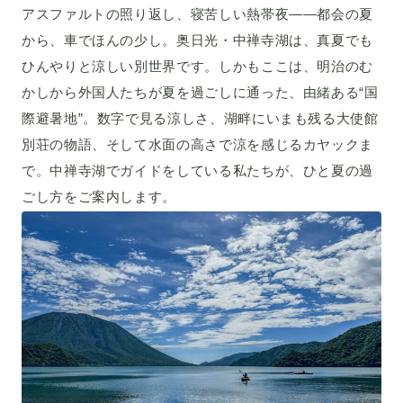
アスファルトの照り返し、寝苦しい熱帯夜——都会の夏
から、車でほんの少し。奥日光・中禅寺湖は、真夏でも
ひんやりと涼しい別世界です。しかもここは、明治のむ
かしから外国人たちが夏を過ごしに通った、由緒ある“国
際避暑地”。数字で見る涼しさ、湖畔にいまも残る大使館
別荘の物語、そして水面の高さで涼を感じるカヤックま
で。中禅寺湖でガイドをしている私たちが、ひと夏の過
ごし方をご案内します。