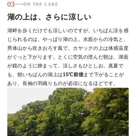
03
ON THE LAKE
湖の上は、さらに涼しい
湖畔を歩くだけでも涼しいのですが、いちばん涼を感
じられるのは、やっぱり湖の上。水面からの冷気と、
男体山から吹きおろす風で、カヤックの上は体感温度
がぐっと下がります。とくに空気の澄んだ朝は、湖面
が鏡のように静まって、涼しさもひとしお。真夏で
も、朝いちばんの湖上は
15℃前後
まで下がることが
あり、長袖の羽織りものが必須になるほどです。