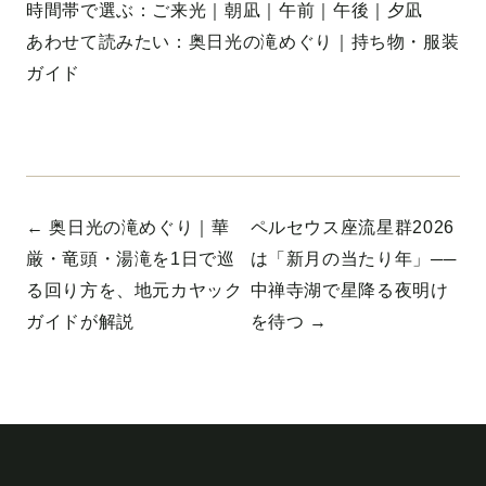
時間帯で選ぶ：
ご来光
｜
朝凪
｜
午前
｜
午後
｜
夕凪
あわせて読みたい：
奥日光の滝めぐり
｜
持ち物・服装
ガイド
← 奥日光の滝めぐり｜華
ペルセウス座流星群2026
厳・竜頭・湯滝を1日で巡
は「新月の当たり年」──
る回り方を、地元カヤック
中禅寺湖で星降る夜明け
ガイドが解説
を待つ →