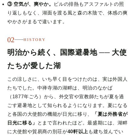
③ 空気が、爽やか。
ビルの排熱もアスファルトの照
り返しもなく、湖面を渡る風と森の木陰で、体感の爽
やかさがまるで違います。
02
HISTORY
明治から続く、国際避暑地 ── 大使
たちが愛した湖
この涼しさに、いち早く目をつけたのは、実は外国人
たちでした。中禅寺湖の湖畔は、明治のなかば
（1877年ごろ）から、外交官や宣教師たちが夏を過
ごす避暑地として知られるようになります。夏になる
と各国の大使館の機能が日光に移り、
「夏は外務省が
日光に移る」
とまで言われたほど。最盛期には、湖畔
に大使館や貿易商の別荘が
40軒以上
も建ち並んでい