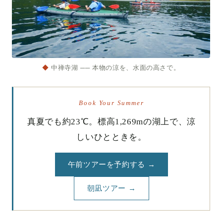
◆
中禅寺湖 ── 本物の涼を、水面の高さで。
Book Your Summer
真夏でも約23℃。標高1,269mの湖上で、涼
しいひとときを。
午前ツアーを予約する →
朝凪ツアー →