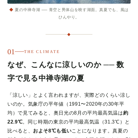
◆
夏の中禅寺湖 ── 青空と男体山を映す湖面。真夏でも、風は
ひんやり。
◆
01
THE CLIMATE
なぜ、こんなに涼しいのか ── 数
字で見る中禅寺湖の夏
「涼しい」とよく言われますが、実際どのくらい涼し
いのか。気象庁の平年値（1991〜2020年の30年平
均）で見てみると、奥日光の8月の平均最高気温は
約
22.9℃
。同じ時期の東京の平均最高気温（31.3℃）と
比べると、
およそ8℃も低い
ことになります。真夏の