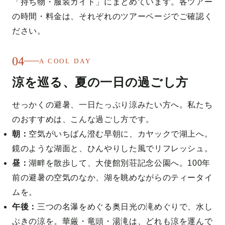
「持ち物・服装ガイド」
にまとめています。各ツアー
の時間・料金は、それぞれのツアーページでご確認く
ださい。
04
A COOL DAY
涼を巡る、夏の一日の過ごし方
せっかくの避暑、一日たっぷり涼みたい方へ。私たち
のおすすめは、こんな過ごし方です。
朝：
空気がいちばん澄む早朝に、カヤックで湖上へ。
鏡のような湖面と、ひんやりした風でリフレッシュ。
昼：
湖畔を散歩して、大使館別荘記念公園へ。100年
前の避暑の空気のなか、湖を眺めながらのティータイ
ムを。
午後：
三つの名瀑をめぐる
奥日光の滝めぐり
で、水し
ぶきの涼を。華厳・竜頭・湯滝は、どれも涼を運んで