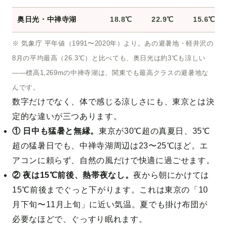
奥日光・中禅寺湖
18.8℃
22.9℃
15.6℃
※ 気象庁 平年値（1991〜2020年）より。あの避暑地・軽井沢の
8月の平均最高（26.3℃）と比べても、奥日光は約3℃も涼しい
——標高1,269mの中禅寺湖は、関東でも最高クラスの避暑地な
んです。
数字だけでなく、体で感じる涼しさにも、東京とは決
定的な違いが三つあります。
① 日中も猛暑と無縁。
東京が30℃超の真夏日、35℃
超の猛暑日でも、中禅寺湖周辺は23〜25℃ほど。エ
アコンに頼らず、自然の風だけで快適に過ごせます。
② 夜は15℃前後、熱帯夜なし。
夜から朝にかけては
15℃前後までぐっと下がります。これは東京の「10
月下旬〜11月上旬」に近い気温。夏でも掛け布団が
必要なほどで、ぐっすり眠れます。