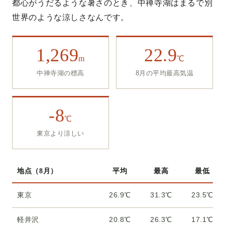
都心がうだるような暑さのとき、中禅寺湖はまるで別
世界のような涼しさなんです。
1,269
22.9
m
℃
中禅寺湖の標高
8月の平均最高気温
-8
℃
東京より涼しい
地点（8月）
平均
最高
最低
東京
26.9℃
31.3℃
23.5℃
軽井沢
20.8℃
26.3℃
17.1℃