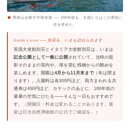
◆
男体山を映す中禅寺湖 ── 100年前も、大使たちはこの景色に
涼を求めた。
Guide's note ── 別荘を、いまも訪ねられます
英国大使館別荘とイタリア大使館別荘は、いまは
記念公園として一般に公開
されていて、当時の面
影そのままの室内や、湖を望む桟橋からの眺めを
楽しめます。開園は
4月から11月末まで
（冬は閉ま
ります）。入園料は各300円ほど、両方まわれる共
通券は450円ほど。カヤックのあとに、100年前の
避暑の空気にひたる——そんな一日もおすすめで
す。
（開園日・料金は変わることがあります。最
新は日光自然博物館の公式でご確認を。）